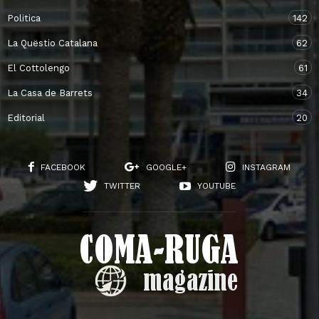
Politica
142
La Quëstio Catalana
62
El Cottolengo
61
La Casa de Barrets
34
Editorial
20
FACEBOOK
GOOGLE+
INSTAGRAM
TWITTER
YOUTUBE