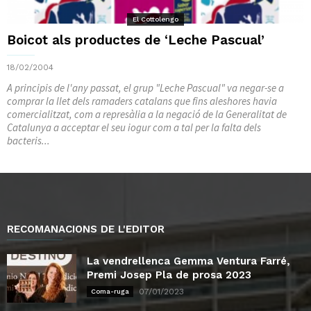
El Cottolengo
Boicot als productes de ‘Leche Pascual’
18/02/2004
A principis de l'any passat, el grup "Leche Pascual" va negar-se a
comprar la llet dels ramaders catalans que fins aleshores havia
comercialitzat, com a represàlia a la negació de la Generalitat de
Catalunya a acceptar el seu iogur com a tal per la falta dels
bacteris...
RECOMANACIONS DE L'EDITOR
La vendrellenca Gemma Ventura Farré,
Premi Josep Pla de prosa 2023
07/01/2023
Coma-ruga