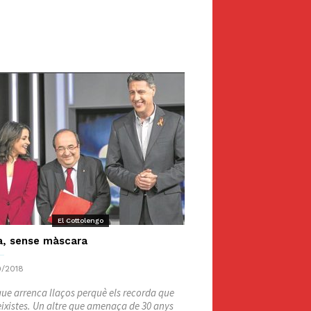
El Cottolengo
a, sense màscara
/2018
ue arrenca llaços perquè els recorda que
eixistes. Un altre que amenaça de 30 anys