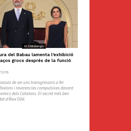
El Cottolengo
ura del Babau lamenta l’exhibició
laços grocs després de la funció
/2018
assar de ser uns transgressors a fer
lexions i reverencies compulsives davant
nemics dels Catalans. El secret més ben
at d'Àlex Ollé.