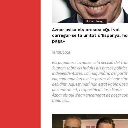
El Cottolengo
Aznar avisa els presos: «Qui vol
carregar-se la unitat d’Espanya, ho
paga»
18/05/2021
Els populars s'avancen a la decisió del Tri
Suprem sobre els indults als presos polítics
independentistes. La maquinària del partit
engegat amb força a les portes del que s'a
decidint. Aquest matí han estat Pablo Casa
posteriorment, l'expresident José María
Aznar els qui s'han encarregat de posar sob
taula les...