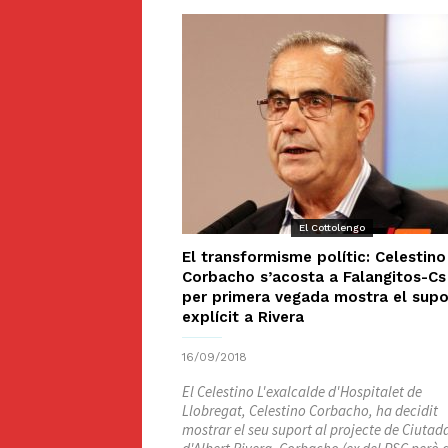
El Cottolengo
El transformisme polític: Celestino
Corbacho s’acosta a Falangitos-Cs 
per primera vegada mostra el supo
explícit a Rivera
16/09/2018
El Celestino L'exalcalde d'Hospitalet de
Llobregat, Celestino Corbacho, ha decidit
mostrar el seu suport al projecte de Ciutad