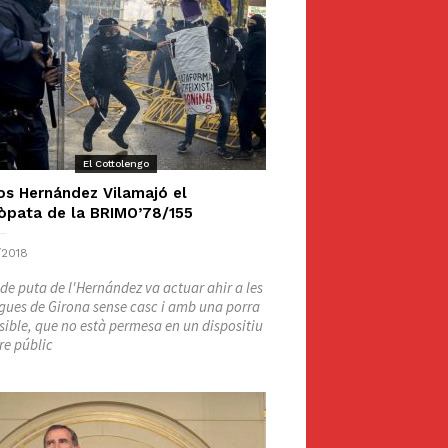
El Cottolengo
os Hernández Vilamajó el
òpata de la BRIMO’78/155
/2018
ll de puta de l'Hernández va actuar ahir a les
gues de Girona sense casc i amb una porra
sible, que no està permesa en un dispositiu
re públic