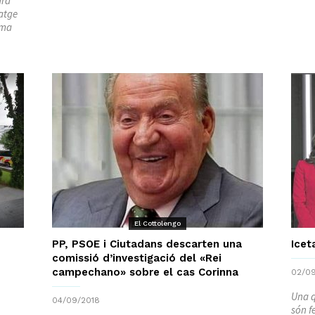
ara
satge
rma
El Cottolengo
PP, PSOE i Ciutadans descarten una
Icet
comissió d’investigació del «Rei
campechano» sobre el cas Corinna
02/09
Una q
04/09/2018
són f