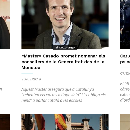
El Cottolengo
«Master» Casado promet nomenar els
Carl
consellers de la Generalitat des de la
psic
Moncloa
07/12
20/02/2019
El fi
in
càrre
Aquest Master assegura que a Catalunya
exten
"rebenten els cotxes a l'oposició" i "s'obliga els
d'ord
nens" a parlar català a les escoles