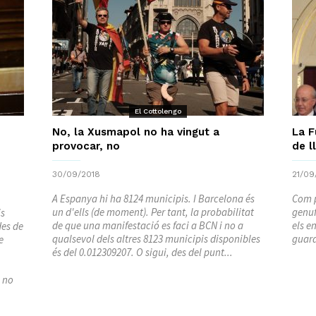
El Cottolengo
No, la Xusmapol no ha vingut a
La F
provocar, no
de l
30/09/2018
21/09
A Espanya hi ha 8124 municipis. I Barcelona és
Com p
un d'ells (de moment). Per tant, la probabilitat
genuf
is
de que una manifestació es faci a BCN i no a
els e
des de
qualsevol dels altres 8123 municipis disponibles
guard
e
és del 0.012309207. O sigui, des del punt...
i no