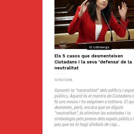
El Cottolengo
Els 5 casos que desmenteixen
Ciutadans i la seva ‘defensa’ de la
neutralitat
13/10/2018
Garantir la "neutralitat" dels edificis i espa
públics. Aquest és el mantra de Ciutadans 
fa uns mesos i ho exigeixen a tothora. El qu
demanen, però, encara que en diguin
"neutralitat", és eliminar les estelades i la
simbologia pels presos dels espais públics 
pas que no hi hagi símbols de cap...