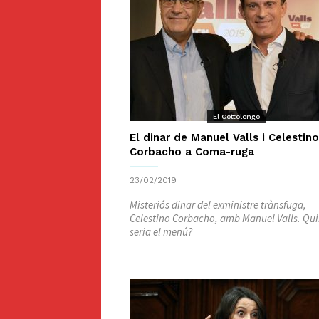
El Cottolengo
El dinar de Manuel Valls i Celestino
Corbacho a Coma-ruga
23/02/2019
Misteriós dinar del exministre trànsfuga,
Celestino Corbacho, amb Manuel Valls. Qu
seria el menú?