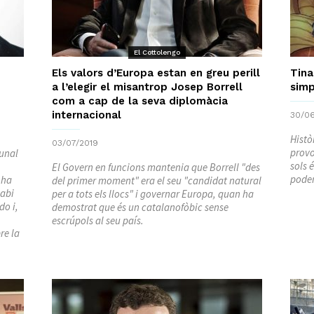
El Cottolengo
Els valors d’Europa estan en greu perill
Tina
a l’elegir el misantrop Josep Borrell
simp
com a cap de la seva diplomàcia
internacional
30/06
Histò
03/07/2019
provo
bunal
sols 
El Govern en funcions mantenia que Borrell "des
poder
 ha
del primer moment" era el seu "candidat natural
cabi
per a tots els llocs" i governar Europa, quan ha
do i,
demostrat que és un catalanofòbic sense
escrúpols al seu país.
re la