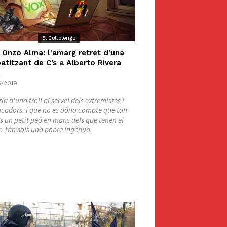
El Cottolengo
 Onzo Alma: l’amarg retret d’una
atitzant de C’s a Alberto Rivera
/2019
ria d'una troll al servei dels extremistes i
cadors. I que no es dóna compte que tan
és un petit peó en mans dels que tenen el
. Tan sols una pobre ingènua.