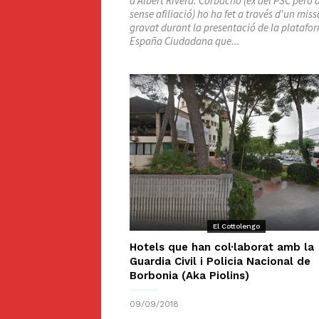
d'Albert Rivera. Corbacho (ex del PSC però 
sense afiliació) ho ha fet a través d'un mis
gravat durant la presentació de la platafo
España Ciudadana que...
El Cottolengo
Hotels que han col·laborat amb la
Guardia Civil i Policia Nacional de
Borbonia (Aka Piolins)
09/09/2018