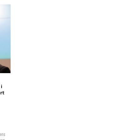
i
rt
ans