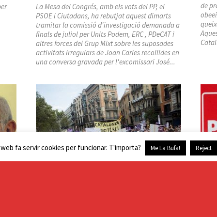
de pr
per
La Mesa del Congrés, amb els vots del PP, el
obeei
PSOE i Ciutadans, ha rebutjat aquest dimarts
queix
tramitar la comissió d'investigació demanada a
Aques
finals de juliol per Units Podem, ERC , PDeCAT i
Catal
altres forces del Grup Mixt sobre les suposades
activitats irregulars de Joan Carles recollides en
una conversa gravada per l'excomissari José...
 web fa servir cookies per funcionar. T'importa?
Me La Bufa!
Reject
El Cottolengo
17-A Estafa a Barcelona
El n
cop 