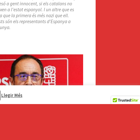
esó a gent innocent, si els catalans no
xen a l'estat espanyol. I un altre que es
a que la primera és més nazi que ell.
ts són els representants d'Espanya a
unya.
Llegir Més
El Cottolengo
ou ambaixador espanyol, reciclat a
de dit, a la UNESCO desacredita