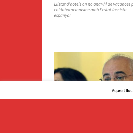
Llistat d'hotels on no anar-hi de vacances 
col·laboracionisme amb l'estat fascista
espanyol.
Aquest lloc
El Cottolengo
Rescatant al prevaricador Llarena