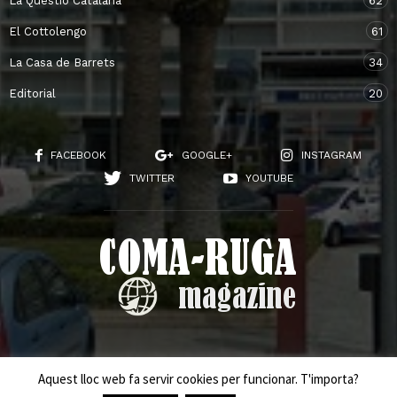
La Quëstio Catalana
62
El Cottolengo
61
La Casa de Barrets
34
Editorial
20
FACEBOOK
GOOGLE+
INSTAGRAM
TWITTER
YOUTUBE
INICI
QUI SOM?
Aquest lloc web fa servir cookies per funcionar. T'importa?