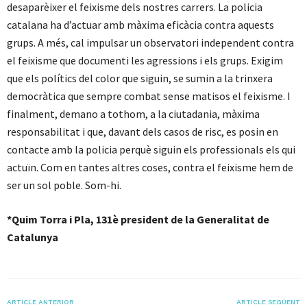
desaparèixer el feixisme dels nostres carrers. La policia
catalana ha d’actuar amb màxima eficàcia contra aquests
grups. A més, cal impulsar un observatori independent contra
el feixisme que documenti les agressions i els grups. Exigim
que els polítics del color que siguin, se sumin a la trinxera
democràtica que sempre combat sense matisos el feixisme. I
finalment, demano a tothom, a la ciutadania, màxima
responsabilitat i que, davant dels casos de risc, es posin en
contacte amb la policia perquè siguin els professionals els qui
actuïn. Com en tantes altres coses, contra el feixisme hem de
ser un sol poble. Som-hi.
*Quim Torra i Pla, 131è president de la Generalitat de
Catalunya
ARTICLE ANTERIOR
ARTICLE SEGÜENT