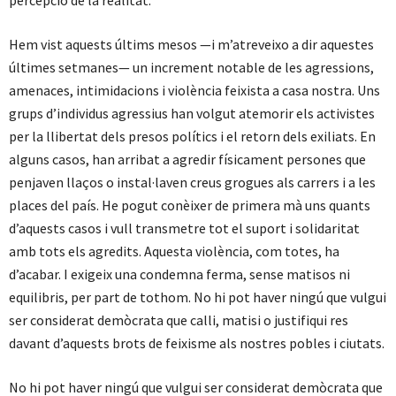
percepció de la realitat.
Hem vist aquests últims mesos —i m’atreveixo a dir aquestes
últimes setmanes— un increment notable de les agressions,
amenaces, intimidacions i violència feixista a casa nostra. Uns
grups d’individus agressius han volgut atemorir els activistes
per la llibertat dels presos polítics i el retorn dels exiliats. En
alguns casos, han arribat a agredir físicament persones que
penjaven llaços o instal·laven creus grogues als carrers i a les
places del país. He pogut conèixer de primera mà uns quants
d’aquests casos i vull transmetre tot el suport i solidaritat
amb tots els agredits. Aquesta violència, com totes, ha
d’acabar. I exigeix una condemna ferma, sense matisos ni
equilibris, per part de tothom. No hi pot haver ningú que vulgui
ser considerat demòcrata que calli, matisi o justifiqui res
davant d’aquests brots de feixisme als nostres pobles i ciutats.
No hi pot haver ningú que vulgui ser considerat demòcrata que