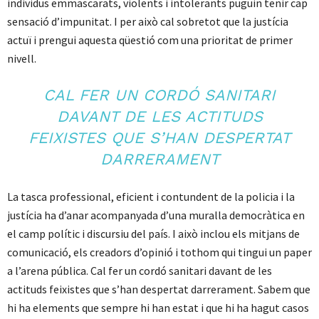
individus emmascarats, violents i intolerants puguin tenir cap
sensació d’impunitat. I per això cal sobretot que la justícia
actuï i prengui aquesta qüestió com una prioritat de primer
nivell.
CAL FER UN CORDÓ SANITARI
DAVANT DE LES ACTITUDS
FEIXISTES QUE S’HAN DESPERTAT
DARRERAMENT
La tasca professional, eficient i contundent de la policia i la
justícia ha d’anar acompanyada d’una muralla democràtica en
el camp polític i discursiu del país. I això inclou els mitjans de
comunicació, els creadors d’opinió i tothom qui tingui un paper
a l’arena pública. Cal fer un cordó sanitari davant de les
actituds feixistes que s’han despertat darrerament. Sabem que
hi ha elements que sempre hi han estat i que hi ha hagut casos