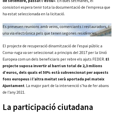
de setembre, passat l’estiu»
. En dues setmanes, el
consistori espera tenir tota la documentació de l’empresa que
ha estat seleccionada en la licitació.
Es preveuen reunions amb veïns, comerciants i restauradors, i
una via electrònica pels que tenen segones residències
El projecte de recuperació dinamització de l’espai públic a
Coma-ruga va ser seleccionat a principis del 2017 per la Unió
Europea com un dels beneficiaris per rebre els ajuts FEDER.
El
projecte suposa invertir al barri un total de 2,3 milions
d’euros, dels quals el 50% està subvencionat per aquests
fons europeus i l’altra meitat serà aportada pel mateix
Ajuntament
. La major part de la intervenció s’ha de fer abans
de l’any 2021.
La participació ciutadana