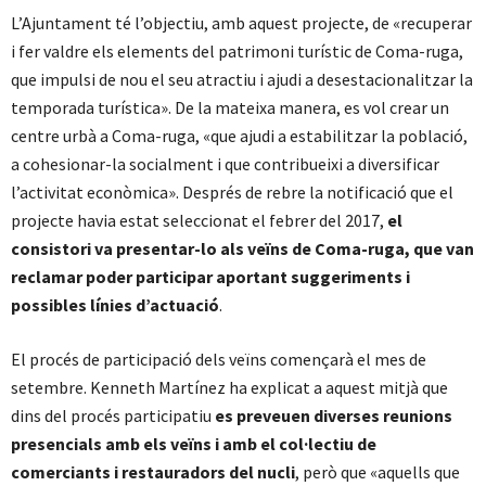
L’Ajuntament té l’objectiu, amb aquest projecte, de «recuperar
i fer valdre els elements del patrimoni turístic de Coma-ruga,
que impulsi de nou el seu atractiu i ajudi a desestacionalitzar la
temporada turística». De la mateixa manera, es vol crear un
centre urbà a Coma-ruga, «que ajudi a estabilitzar la població,
a cohesionar-la socialment i que contribueixi a diversificar
l’activitat econòmica». Després de rebre la notificació que el
projecte havia estat seleccionat el febrer del 2017,
el
consistori va presentar-lo als veïns de Coma-ruga, que van
reclamar poder participar aportant suggeriments i
possibles línies d’actuació
.
El procés de participació dels veïns començarà el mes de
setembre. Kenneth Martínez ha explicat a aquest mitjà que
dins del procés participatiu
es preveuen diverses reunions
presencials amb els veïns i amb el col·lectiu de
comerciants i restauradors del nucli
, però que «aquells que