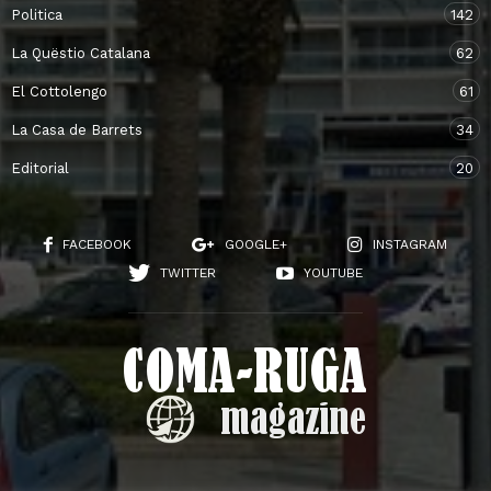
Politica
142
La Quëstio Catalana
62
El Cottolengo
61
La Casa de Barrets
34
Editorial
20
FACEBOOK
GOOGLE+
INSTAGRAM
TWITTER
YOUTUBE