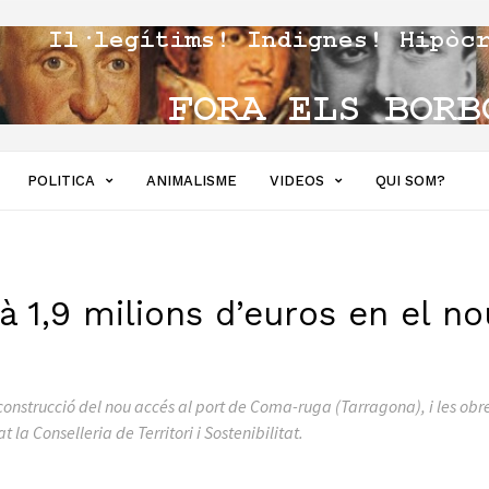
POLITICA
ANIMALISME
VIDEOS
QUI SOM?
rà 1,9 milions d’euros en el n
la construcció del nou accés al port de Coma-ruga (Tarragona), i les 
la Conselleria de Territori i Sostenibilitat.