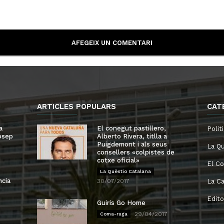
ARTICLES POPULARS
CAT
a
El conegut pastillero,
Polit
osep
Alberto Rivera, titlla a
Puigdemont i als seus
La Qu
consellers «colpistes de
cotxe oficial»
El Co
La Quëstio Catalana
ncia
30/07/2017
La Ca
Edito
Guiris Go Home
29/04/2017
Coma-ruga