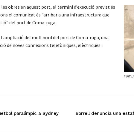
 les obres en aquest port, el termini d’execució previst és
gons el comunicat és “arribar a una infraestructura que
estió” del port de Coma-ruga.
m l’ampliació del moll nord del port de Coma-ruga, una
cció de noves connexions telefòniques, elèctriques i
Port 
uetbol paralímpic a Sydney
Borrell denuncia una esta