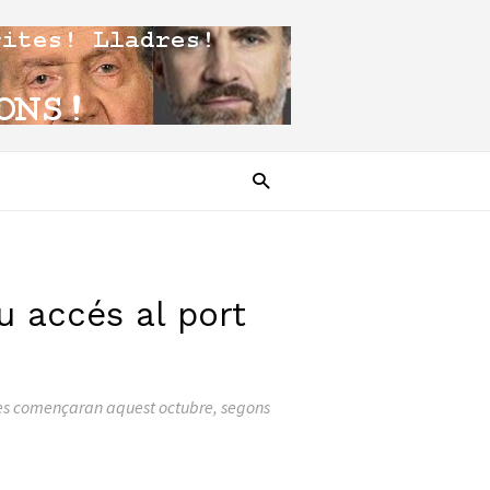
ou accés al port
obres començaran aquest octubre, segons