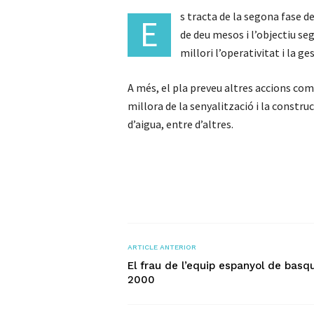
s tracta de la segona fase de
E
de deu mesos i l’objectiu se
millori l’operativitat i la g
A més, el pla preveu altres accions co
millora de la senyalització i la constru
d’aigua, entre d’altres.
ARTICLE ANTERIOR
El frau de l’equip espanyol de basq
2000