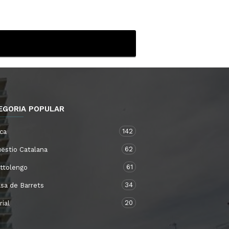
EGORIA POPULAR
142
ica
62
ëstio Catalana
61
ttolengo
34
sa de Barrets
20
rial