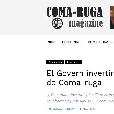
Coma-
ruga
Magazine
INICI
EDITORIAL
COMA-RUGA
Coma-ruga
Inversions
El Govern inverti
de Coma-ruga
La Generalitat invertirà 1,9 milions en 
ha informat aquest dijous en un comunicat 
Per
Josep Filiprim
13/10/2016