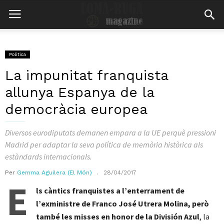
Politica
La impunitat franquista
allunya Espanya de la
democràcia europea
Diversos eurodiputats demanen empara a la UE perquè pressioni
Madrid per adaptar la seva política de memòria històrica als
estàndards internacionals.
Per
Gemma Aguilera (El Món)
28/04/2017
E
ls càntics franquistes a l’enterrament de
l’exministre de Franco José Utrera Molina, però
també les misses en honor de la División Azul
, la