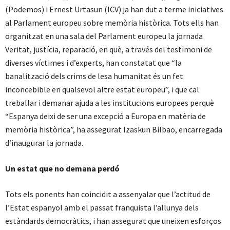
(Podemos) i Ernest Urtasun (ICV) ja han dut a terme iniciatives
al Parlament europeu sobre memòria històrica. Tots ells han
organitzat en una sala del Parlament europeu la jornada
Veritat, justícia, reparació, en què, a través del testimoni de
diverses víctimes i d’experts, han constatat que “la
banalització dels crims de lesa humanitat és un fet
inconcebible en qualsevol altre estat europeu”, i que cal
treballar i demanar ajuda a les institucions europees perquè
“Espanya deixi de ser una excepció a Europa en matèria de
memòria històrica”, ha assegurat Izaskun Bilbao, encarregada
d’inaugurar la jornada.
Un estat que no demana perdó
Tots els ponents han coincidit a assenyalar que l’actitud de
l’Estat espanyol amb el passat franquista l’allunya dels
estàndards democràtics, i han assegurat que uneixen esforços