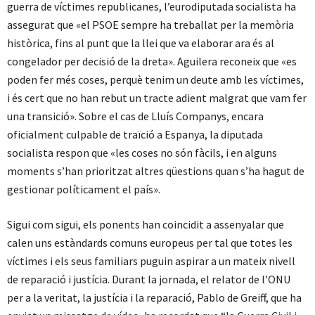
guerra de víctimes republicanes, l’eurodiputada socialista ha
assegurat que «el PSOE sempre ha treballat per la memòria
històrica, fins al punt que la llei que va elaborar ara és al
congelador per decisió de la dreta». Aguilera reconeix que «es
poden fer més coses, perquè tenim un deute amb les víctimes,
i és cert que no han rebut un tracte adient malgrat que vam fer
una transició». Sobre el cas de Lluís Companys, encara
oficialment culpable de traïció a Espanya, la diputada
socialista respon que «les coses no són fàcils, i en alguns
moments s’han prioritzat altres qüestions quan s’ha hagut de
gestionar políticament el país».
Sigui com sigui, els ponents han coincidit a assenyalar que
calen uns estàndards comuns europeus per tal que totes les
víctimes i els seus familiars puguin aspirar a un mateix nivell
de reparació i justícia. Durant la jornada, el relator de l’ONU
per a la veritat, la justícia i la reparació, Pablo de Greiff, que ha