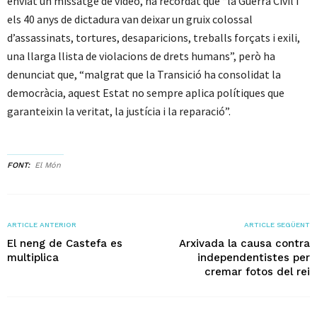
enviat un missatge de vídeo, ha recordat que “la Guerra Civil i
els 40 anys de dictadura van deixar un gruix colossal
d’assassinats, tortures, desaparicions, treballs forçats i exili,
una llarga llista de violacions de drets humans”, però ha
denunciat que, “malgrat que la Transició ha consolidat la
democràcia, aquest Estat no sempre aplica polítiques que
garanteixin la veritat, la justícia i la reparació”.
FONT
El Món
ARTICLE ANTERIOR
ARTICLE SEGÜENT
El neng de Castefa es
Arxivada la causa contra
multiplica
independentistes per
cremar fotos del rei