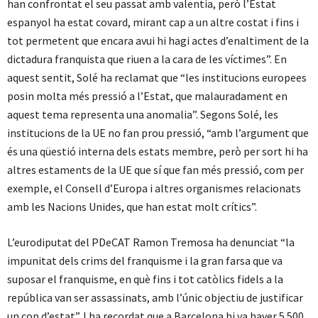
han confrontat el seu passat amb valentia, però l’Estat
espanyol ha estat covard, mirant cap a un altre costat i fins i
tot permetent que encara avui hi hagi actes d’enaltiment de la
dictadura franquista que riuen a la cara de les víctimes”. En
aquest sentit, Solé ha reclamat que “les institucions europees
posin molta més pressió a l’Estat, que malauradament en
aquest tema representa una anomalia”. Segons Solé, les
institucions de la UE no fan prou pressió, “amb l’argument que
és una qüestió interna dels estats membre, però per sort hi ha
altres estaments de la UE que sí que fan més pressió, com per
exemple, el Consell d’Europa i altres organismes relacionats
amb les Nacions Unides, que han estat molt crítics”.
L’eurodiputat del PDeCAT Ramon Tremosa ha denunciat “la
impunitat dels crims del franquisme i la gran farsa que va
suposar el franquisme, en què fins i tot catòlics fidels a la
república van ser assassinats, amb l’únic objectiu de justificar
un cop d’estat”. I ha recordat que a Barcelona hi va haver 5.500