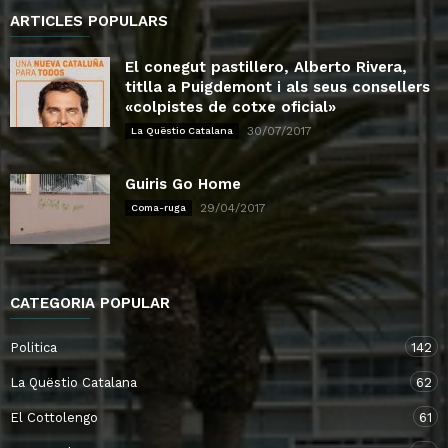
ARTICLES POPULARS
El conegut pastillero, Alberto Rivera,
titlla a Puigdemont i als seus consellers
«colpistes de cotxe oficial»
30/07/2017
La Quëstio Catalana
Guiris Go Home
29/04/2017
Coma-ruga
CATEGORIA POPULAR
Politica
142
La Quëstio Catalana
62
El Cottolengo
61