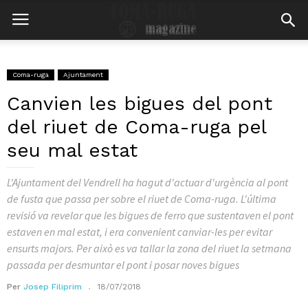
Coma-ruga
Ajuntament
Canvien les bigues del pont
del riuet de Coma-ruga pel
seu mal estat
L'Ajuntament del Vendrell ha hagut d'actuar d'urgència al pont
de fusta que passa per sobre el riuet de Coma-ruga. L'última
revisió va revelar que les bigues de ferro que sustentaven el pont
estaven en mal estat, i era convenient canviar-les per evitar
ensurts majors. Per això es va tallar la zona del riuet la setmana
passada per desmuntar el pont i posar noves bigues
Per
Josep Filiprim
18/07/2018