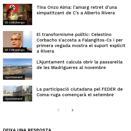
Tina Onzo Alma: l’amarg retret d’una
simpatitzant de C’s a Alberto Rivera
El Cottolengo
El transformisme polític: Celestino
Corbacho s’acosta a Falangitos-Cs i per
primera vegada mostra el suport explícit
El Cottolengo
a Rivera
L’Ajuntament calcula obrir la passarel·la
de les Madrigueres al novembre
Ajuntament
La participació ciutadana pel FEDER de
Coma-ruga començarà el setembre
Ajuntament
DEIXA UNA RESPOSTA