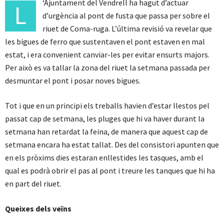
‘Ajuntament del Vendrell ha hagut d’actuar
L
d’urgència al pont de fusta que passa per sobre el
riuet de Coma-ruga. L’última revisió va revelar que
les bigues de ferro que sustentaven el pont estaven en mal
estat, i era convenient canviar-les per evitar ensurts majors.
Per això es va tallar la zona del riuet la setmana passada per
desmuntar el pont i posar noves bigues.
Tot i que en un principi els treballs havien d’estar llestos pel
passat cap de setmana, les pluges que hi va haver durant la
setmana han retardat la feina, de manera que aquest cap de
setmana encara ha estat tallat. Des del consistori apunten que
en els pròxims dies estaran enllestides les tasques, amb el
qual es podrà obrir el pas al pont i treure les tanques que hi ha
en part del riuet.
Queixes dels veïns