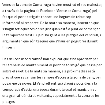
Veïns de la zona de Coma-ruga havien mostrat el seu malestar,
a través de la pàgina de Facebook ‘Gente de Coma-ruga’, pel
fet que el pont estigués tancat i no haguessin rebut cap
informació al respecte. De la mateixa manera, lamenten que
s’hagin fet aquestes obres just quan està a punt de començar
la temporada d’estiu i ja hi ha gent a les platges del Vendrell, i
argumenten que són tasques que s’haurien pogut fer durant
l’hivern.
Des del consistori també han explicat que s’ha aprofitat per
fer treballs de manteniment al pont de formigó que passa per
sobre el riuet. De la mateixa manera, els pròxims dies està
previst que es canviïn les rampes d’accés a la zona de bany, per
posar-ne de noves. El Vendrell entrarà d’aquí a pocs dies a la
temporada d’estiu, una època durant la qual el municipi rep
una gran afluència de visitants, especialment a la zona de les
platges.