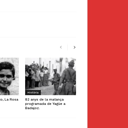
Història
to, La Rosa
82 anys de la matança
programada de Yagüe a
Badajoz.