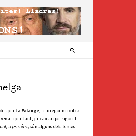
belga
ades per
La Falange
, i carreguen contra
arena
, i per tant, provocar que sigui el
nt, a prisión
«; són alguns dels lemes