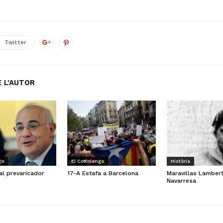
Twitter
 L'AUTOR
go
El Cottolengo
Història
al prevaricador
17-A Estafa a Barcelona
Maravillas Lamber
Navarresa