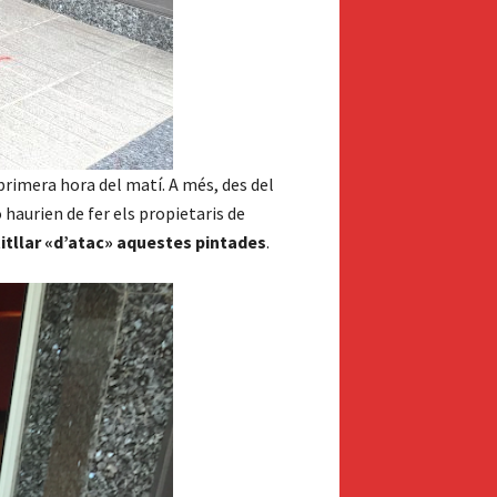
primera hora del matí. A més, des del
 haurien de fer els propietaris de
itllar «d’atac» aquestes pintades
.