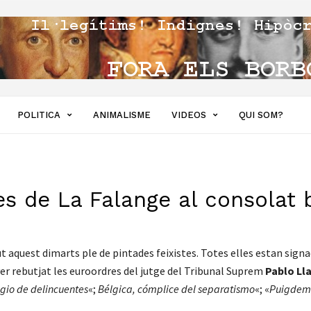
POLITICA
ANIMALISME
VIDEOS
QUI SOM?
es de La Falange al consolat 
 aquest dimarts ple de pintades feixistes. Totes elles estan sign
aver rebutjat les euroordres del jutge del Tribunal Suprem
Pablo Ll
ugio de delincuentes
«;
Bélgica, cómplice del separatismo
«; «
Puigdemo