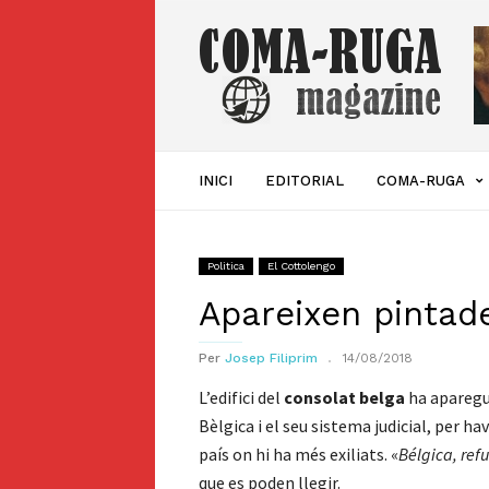
Coma-
ruga
Magazine
INICI
EDITORIAL
COMA-RUGA
Politica
El Cottolengo
Apareixen pintad
Per
Josep Filiprim
14/08/2018
L’edifici del
consolat belga
ha aparegut
Bèlgica i el seu sistema judicial, per h
país on hi ha més exiliats. «
Bélgica, ref
que es poden llegir.