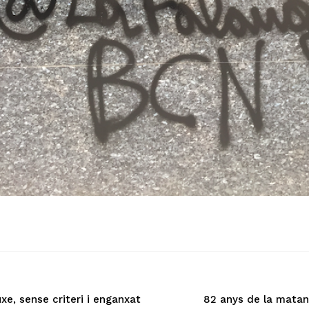
xe, sense criteri i enganxat
82 anys de la mata