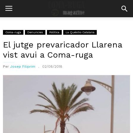
Coma-ruga
Denuncies
Politica
La Quëstio Catalana
El jutge prevaricador Llarena
vist avui a Coma-ruga
Per
Josep Filiprim
02/08/2018