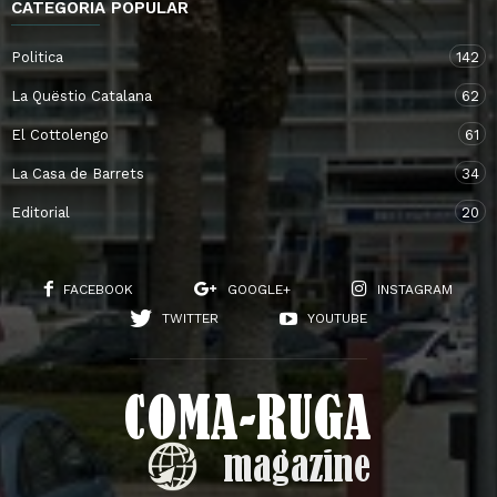
CATEGORIA POPULAR
Politica
142
La Quëstio Catalana
62
El Cottolengo
61
La Casa de Barrets
34
Editorial
20
FACEBOOK
GOOGLE+
INSTAGRAM
TWITTER
YOUTUBE