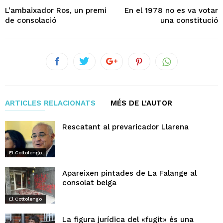
L’ambaixador Ros, un premi
En el 1978 no es va votar
de consolació
una constitució
ARTICLES RELACIONATS
MÉS DE L'AUTOR
Rescatant al prevaricador Llarena
El Cottolengo
Apareixen pintades de La Falange al
consolat belga
El Cottolengo
La figura jurídica del «fugit» és una